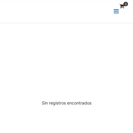
0
Descarga de productos electrónicos
Está aquí:
Inicio
Descarga de productos electrónicos
Sin registros encontrados