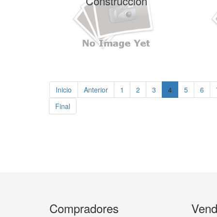
Construcción
Inicio
Anterior
1
2
3
4
5
6
Final
Compradores
Vend