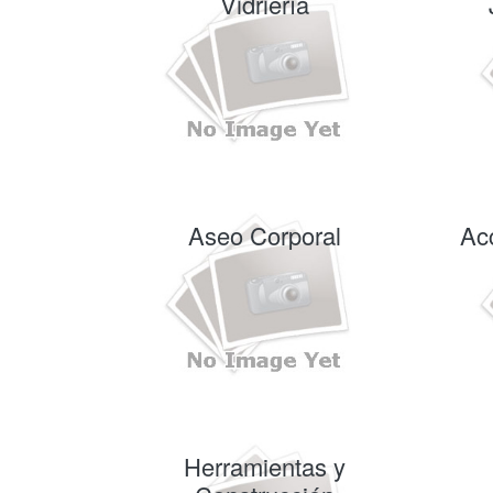
Vidriería
Aseo Corporal
Ac
Herramientas y