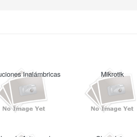
uciones Inalámbricas
Mikrotik