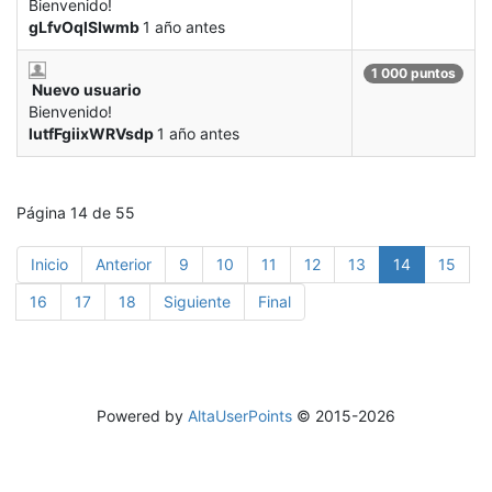
Bienvenido!
gLfvOqlSIwmb
1 año antes
1 000 puntos
Nuevo usuario
Bienvenido!
lutfFgiixWRVsdp
1 año antes
Página 14 de 55
Inicio
Anterior
9
10
11
12
13
14
15
16
17
18
Siguiente
Final
Powered by
AltaUserPoints
© 2015-2026